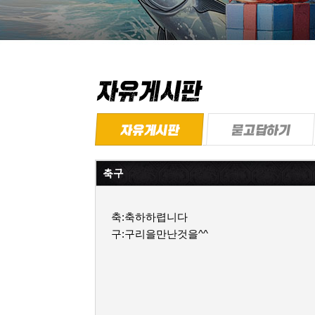
축구
축:축하하렵니다
구:구리을만난것을^^