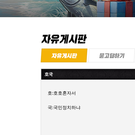
호국
호:호호혼자서
국:국민정치하냐