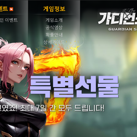
벤트
게임정보
인 이벤트
게임소개
공식영상
확률안내
상세가이드