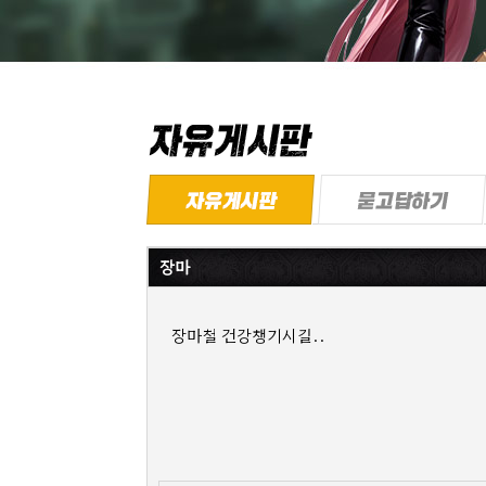
장마
장마철 건강챙기시길..